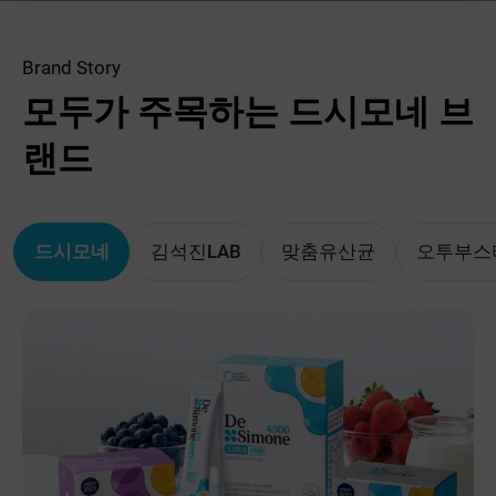
Brand Story
모두가 주목하는 드시모네 브
랜드
드시모네
김석진LAB
맞춤유산균
오투부스