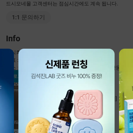
드시모네몰 고객센터는 점심시간에도 계속 됩니다.
1:1 문의하기
Info
주식회사 헥토헬스케어
대표 : 김석진, 유성완
주소 : 서울특별시 강남구 테헤란로 223, 5층 (역삼동,
큰길타워빌딩)
건강기능식품 판매업 : 제2013-
'새로고침 : 두 번째 뇌, 장을 깨워라'
0050453호
통신판매업 : 제2015-서울강남-03602호
사업자등록번호 : 209-81-58898
[사업자정보확인]
개인정보보호책임자 : 이옥선
[KOR]
이메일 : admin_hc@hecto.co.kr
신규 거래 문의 :
1811-0171