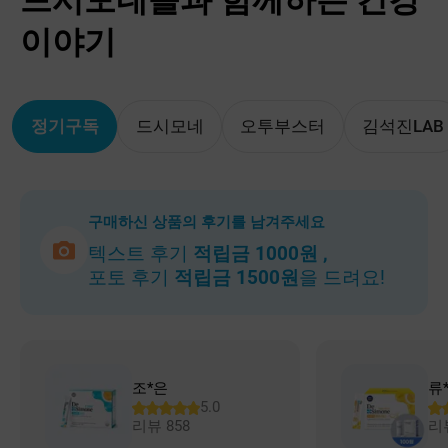
이야기
정기구독
드시모네
오투부스터
김석진LAB
구매하신 상품의 후기를 남겨주세요
텍스트 후기
적립금 1000원 ,
포토 후기
적립금 1500원
을 드려요!
조*은
류
5.0
리뷰
858
리