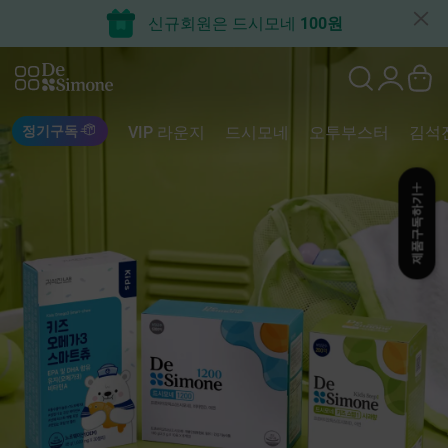
신규회원은 드시모네
100원
메인 배너
정기구독
VIP 라운지
드시모네
오투부스터
김석
제품구독하기