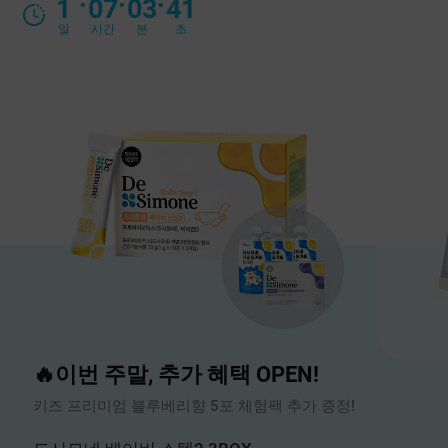
1
07
03
40
일
시간
분
초
🔥이번 주말, 추가 혜택 OPEN!
키즈 프리미엄 블루베리향 5포 체험팩 추가 증정!