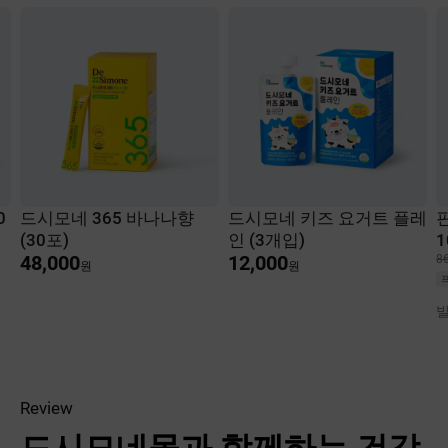
0
드시모네 365 바나나향
드시모네 키즈 요거트 플레
(30포)
인 (3개입)
1
8
48,000
12,000
원
원
빌
Review
드시모네몰과 함께하는 건강