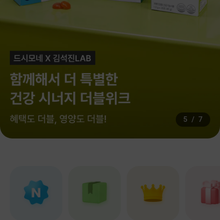
5
/
7
바로가기