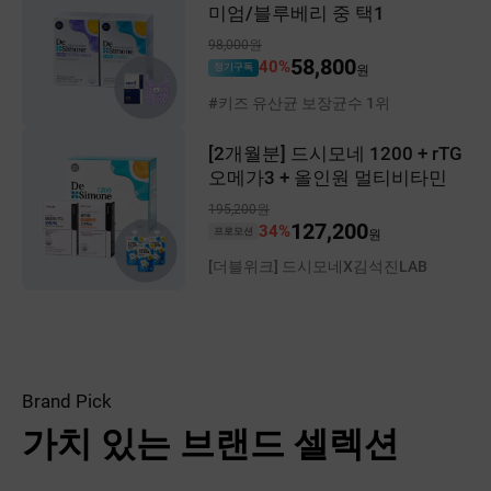
미엄/블루베리 중 택1
98,000원
58,800
40%
정기구독
원
#키즈 유산균 보장균수 1위
[2개월분] 드시모네 1200 + rTG
오메가3 + 올인원 멀티비타민
195,200원
127,200
34%
프로모션
원
[더블위크] 드시모네X김석진LAB
Brand Pick
가치 있는 브랜드 셀렉션