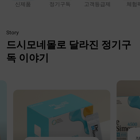
신제품
정기구독
고객등급제
체험
Story
드시모네몰로 달라진 정기구
독 이야기
정기