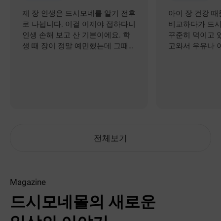
제 장 인생은 드시모네를 알기 전후
아이 장 건강 
로 나뉩니다. 이걸 이제야 접하다니
비교하다가 드시
인생 손해 보고 산 기분이에요. 학
꾸준히 먹이고 
생 때 장이 정말 예민했는데 그때
고와서 우유나 
알았더라면 좋았을 걸 하는 아쉬움
편하고 맛 거부
과 이제라도 알아서 다행이다라는
먹기 시작한 뒤
감정이 교차하네요.
좋아지고 배**
만족하고 있어요
라 더 믿음이 가
서 재구매 ** 
전체보기
Magazine
드시모네몰의 새로운