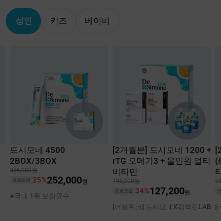
성인
키즈
베이비
드시모네 4500
[2개월분] 드시모네 1200 +
[
2BOX/3BOX
rTG 오메가3 + 올인원 멀티
(
336,000원
비타민
타
252,000
25%
195,200원
1
프로모션
원
127,200
34%
프로모션
원
#국내 1위 보장균수
[더블위크] 드시모네X김석진LAB
[