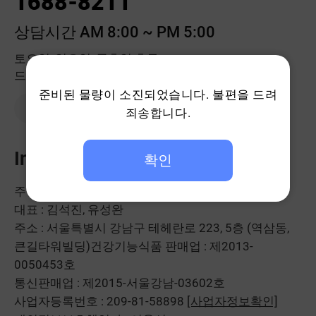
1688-8211
상담시간 AM 8:00 ~ PM 5:00
토요일, 일요일, 공휴일 휴무
드시모네몰 고객센터는 점심시간에도 계속 됩니다.
준비된 물량이 소진되었습니다. 불편을 드려
1:1 문의하기
죄송합니다.
Info
확인
주식회사 헥토헬스케어
대표 : 김석진, 유성완
주소 : 서울특별시 강남구 테헤란로 223, 5층 (역삼동,
큰길타워빌딩)
건강기능식품 판매업 : 제2013-
0050453호
통신판매업 : 제2015-서울강남-03602호
사업자등록번호 : 209-81-58898
[사업자정보확인]