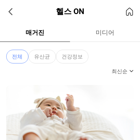
헬스 ON
매거진
미디어
전체
유산균
건강정보