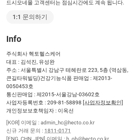
드시모네몰 고객센터는 점심시간에도 계속 됩니다.
1:1 문의하기
Info
주식회사 헥토헬스케어
대표 : 김석진, 유성완
주소 : 서울특별시 강남구 테헤란로 223, 5층 (역삼동,
큰길타워빌딩)
건강기능식품 판매업 : 제2013-
0050453호
통신판매업 : 제2015-서울강남-03602호
사업자등록번호 : 209-81-58898
[사업자정보확인]
개인정보보호책임자 : 이옥선
[KOR]
이메일 : admin_hc@hecto.co.kr
신규 거래 문의 :
1811-0171
[ENG, CHN, JPN]
이메일 : h_ob@hecto.co.kr