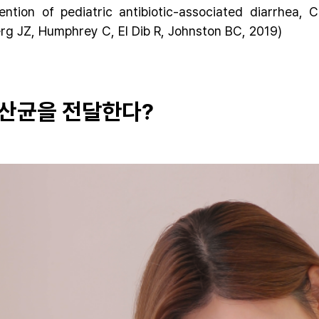
vention of pediatric antibiotic-associated diarrhea
rg JZ, Humphrey C, El Dib R, Johnston BC, 2019)
유산균을 전달한다?