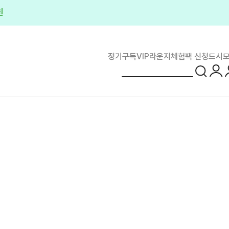
플러스
정기구독
VIP라운지
체험팩 신청
드시모
로그