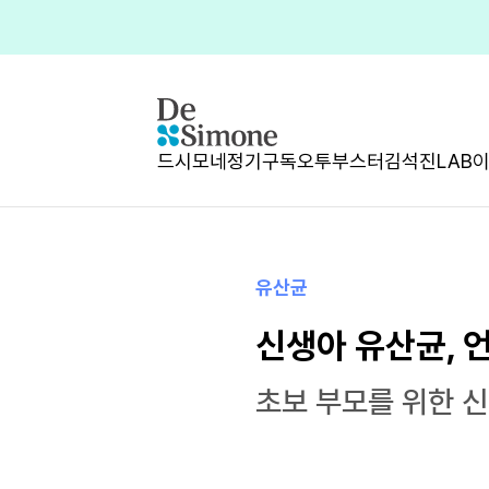
드시모네
정기구독
오투부스터
김석진LAB
유산균
신생아 유산균, 
초보 부모를 위한 