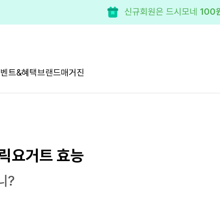
신규회원은 드시모네
100
이벤트&혜택
브랜드
매거진
그릭요거트 효능
니?