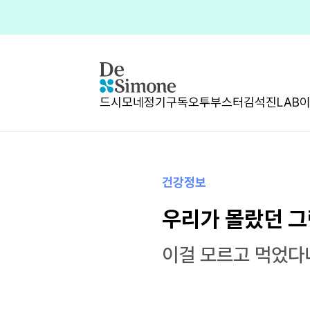
드시모네
정기구독
오투부스터
김석진LAB
건강정보
우리가 몰랐던 
이걸 모르고 먹었다