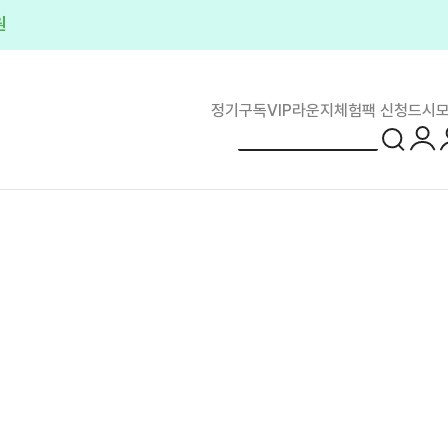
원
정기구독
VIP라운지
체험팩 신청
드시모
로그