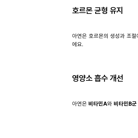
호르몬 균형 유지
아연은 호르몬의 생성과 조절
에요.
영양소 흡수 개선
아연은
비타민A
와
비타민B군