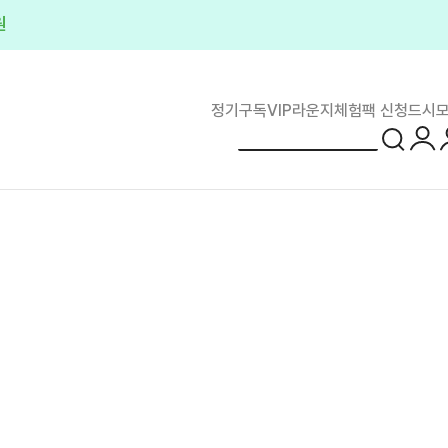
모든 제품 50% 혜
정기구독
VIP라운지
체험팩 신청
드시모
로그