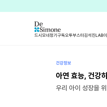
드시모네
정기구독
오투부스터
김석진LAB
건강정보
아연 효능, 건강
우리 아이 성장을 위