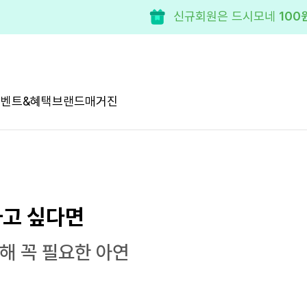
이벤트&혜택
브랜드
매거진
하고 싶다면
해 꼭 필요한 아연