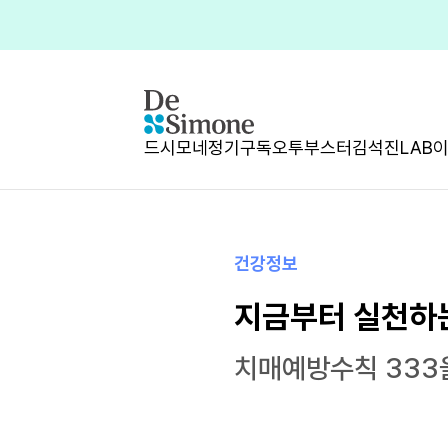
드시모네
정기구독
오투부스터
김석진LAB
건강정보
지금부터 실천하는
치매예방수칙 333