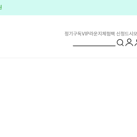
플러스
정기구독
VIP라운지
체험팩 신청
드시모
로그