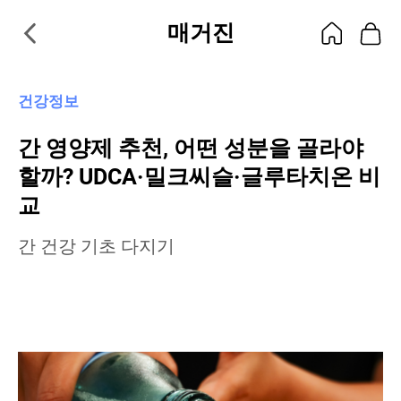
매거진
건강정보
간 영양제 추천, 어떤 성분을 골라야
할까? UDCA·밀크씨슬·글루타치온 비
교
간 건강 기초 다지기